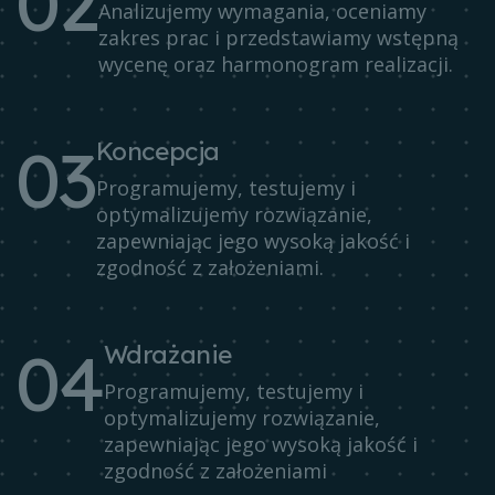
0
2
Analizujemy wymagania, oceniamy
zakres prac i przedstawiamy wstępną
wycenę oraz harmonogram realizacji.
0
3
Koncepcja
Programujemy, testujemy i
optymalizujemy rozwiązanie,
zapewniając jego wysoką jakość i
zgodność z założeniami.
0
4
Wdrażanie
Programujemy, testujemy i
optymalizujemy rozwiązanie,
zapewniając jego wysoką jakość i
zgodność z założeniami