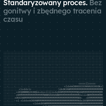
Standaryzowany proces.
Bez
gonitwy i zbędnego tracenia
czasu
;;;;;;;;;;;;;;;;;;;;;;;;;;;;;;;;;;;;;;;;;;;;;;;;;;;;;;;;;;;;;;;;;;;;;;

;;;;;;;;;;;;;;;;;;;;;;;;;;;;;;;;;;;;;;;;;;;;;;;;;;;;;;;;;;;;;;;;;;;;;;

;;;;;;;;;;;;;;;;;;;;;;;;;;;;;;;;;;;;;;;;;;;;;;;;;;;;;;;;;;;;;;;;;;;;;;

;;;;;;;;;;;;;;;;;;;;;;;;;;;;;;;;;;;;;;;;;;;;;;;;;;;;;;;;;;;;;;;;;;;;;;

;;;;;;;;;;;;;;;;;;;;;;;;;;;;;;;;;;;;;;;;;;;;;;;;;;;;;;;;;;;;;;;;;;;;;;

;;;;;;;;;;;;;;;;;;;;;;;;;;;;;;;;;;;;;;;;;;;;;;;;;;;;;;;;;;;;;;;;;;;;;;

;;;;;;;;;;;;;;;;;;;;;;;;;;;;;;;;;;;;;;;;;;;;;;;;;;;;;;;;;;;;;;;;;;;;;;

;;;;;;;;;;;;;;;;;;;;;;;;;;;;;;;;;;;;;;;;;;;;;;;;;;;;;;;;;;;;;;;;;;;;;;

;;;;;;;;;;;;;;;;;;;;;;;;;;;;;;;;;;;;;;;;;;;;;;;;;;;;;;;;;;;;;;;;;;;;;;

;;;;;;;;;;;;;;;;;;;;;;;;;;;;;;;;;;;;;;;;;;;;;;;;;;;;;;;;;;;;;;;;;;;;;;

;;;;;;;;;;;;;;;;;;;;;;;;;;;;;;;;;;;;;;;;;;;;;;;;;;;;;;;;;;;;;;;;;;;;;;

;;;;;;;;;;;;;;;;;;;;;;;;;;;;;;;;;;;;;;;;;;;;;;;;;;:::cccccllccccc::;;;

;;;;;;;;;;;;;;;;;;;;;;;;;;;;;;;;;;;;;;;;;::cldxkkO0KKXXXXXNNNXXXKK0kxl

;;;;;;;;;;;cloddolc:::;;;;;;;;;;;;;;;:ldk0KXNWMMMMMMMMMMMMMMMMMMMMMM
;;;;;;;;;cdKNWWWWNXK00Okkxdoolllllodx0XWMMMMMMMMMWNNWMMMMMMMMMMMMMM
;;;;;;;;:xNMMMMMMMMMMMMMMMWWWNNNNNWWMMMMMMMMMMMMXxllo0WMMMMMMMMMM
;;;;;;;;cOKKXNWMMMMMMMMMMMMMMMMMMMMMMMMMMMMMMMMW0c;;;dXMMMMMMMMMM
;;;;;;;;:ol:clddxxkO0XNWMMMMMMMMMMMMMMMMMMMMMMMMN0xdkKWMMMMMMMMMMM
;;;;;;;;;::;;;;;;;;;:cldxk0XNWMMMMMMMMMMMMMMMMMMMMWWMMMMMMMMMMMMMMM