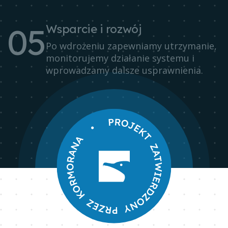
0
5
Wsparcie i rozwój
Po wdrożeniu zapewniamy utrzymanie,
monitorujemy działanie systemu i
wprowadzamy dalsze usprawnienia.