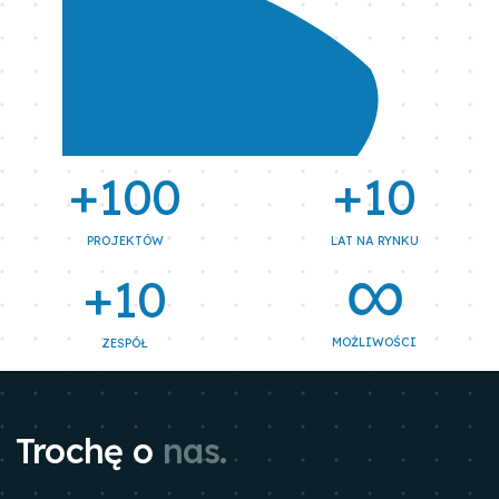
+100
+10
PROJEKTÓW
LAT NA RYNKU
∞
+10
MOŻLIWOŚCI
ZESPÓŁ
Trochę o
nas.