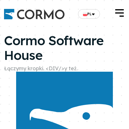
PL
Cormo Software
House
Łączymy kropki.
<DIV/>y też.