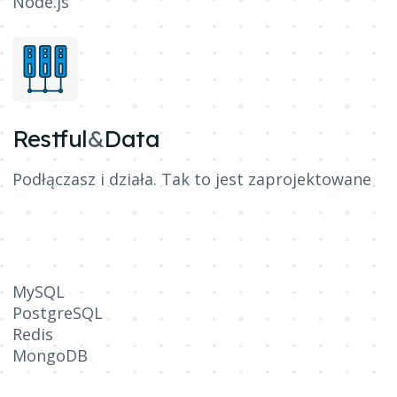
Node.js
Restful
&
Data
Podłączasz i działa. Tak to jest zaprojektowane
MySQL
PostgreSQL
Redis
MongoDB