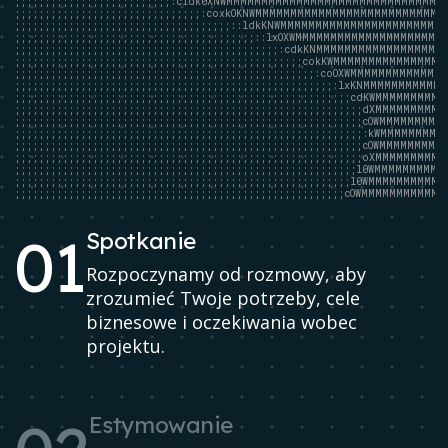
;;;;;;;;;;;;;;;;;;;;;;;;;;:cldk0XNWMMMMMMMMMMMMMMMMMMMMMMMMMMMMMMMM
;;;;;;;;;;;;;;;;;;;;;;;;;;;;;;;:coxkOKNWMMMMMMMMMMMMMMMMMMMMMMMMMMMM
;;;;;;;;;;;;;;;;;;;;;;;;;;;;;;;;;;;;::ldkKNWMMMMMMMMMMMMMMMMMMMMMMMM
;;;;;;;;;;;;;;;;;;;;;;;;;;;;;;;;;;;;;;;;::lxOXWMMMMMMMMMMMMMMMMMMMMMM
;;;;;;;;;;;;;;;;;;;;;;;;;;;;;;;;;;;;;;;;;;;;:cdkKNMMMMMMMMMMMMMMMMMMM
;;;;;;;;;;;;;;;;;;;;;;;;;;;;;;;;;;;;;;;;;;;;;;;;cokKWMMMMMMMMMMMMMMMMM
;;;;;;;;;;;;;;;;;;;;;;;;;;;;;;;;;;;;;;;;;;;;;;;;;;:coOXWMMMMMMMMMMMMMM

;;;;;;;;;;;;;;;;;;;;;;;;;;;;;;;;;;;;;;;;;;;;;;;;;;;;;:lxKNMMMMMMMMMMMM

;;;;;;;;;;;;;;;;;;;;;;;;;;;;;;;;;;;;;;;;;;;;;;;;;;;;;;;;cdKWMMMMMMMMMM

;;;;;;;;;;;;;;;;;;;;;;;;;;;;;;;;;;;;;;;;;;;;;;;;;;;;;;;;;;dXMMMMMMMMMM

;;;;;;;;;;;;;;;;;;;;;;;;;;;;;;;;;;;;;;;;;;;;;;;;;;;;;;;;;;cOWMMMMMMMMM

;;;;;;;;;;;;;;;;;;;;;;;;;;;;;;;;;;;;;;;;;;;;;;;;;;;;;;;;;;:kWMMMMMMMMM

;;;;;;;;;;;;;;;;;;;;;;;;;;;;;;;;;;;;;;;;;;;;;;;;;;;;;;;;;;cOWMMMMMMMMM

;;;;;;;;;;;;;;;;;;;;;;;;;;;;;;;;;;;;;;;;;;;;;;;;;;;;;;;;;;oXMMMMMMMMMM

;;;;;;;;;;;;;;;;;;;;;;;;;;;;;;;;;;;;;;;;;;;;;;;;;;;;;;;;;l0WMMMMMMMMMM

;;;;;;;;;;;;;;;;;;;;;;;;;;;;;;;;;;;;;;;;;;;;;;;;;;;;;;;;l0WMMMMMMMMMMM

;;;;;;;;;;;;;;;;;;;;;;;;;;;;;;;;;;;;;;;;;;;;;;;;;;;;;;;cOWMMMMMMMMMMMM
0
1
Spotkanie
Rozpoczynamy od rozmowy, aby
zrozumieć Twoje potrzeby, cele
biznesowe i oczekiwania wobec
projektu.
Estymowanie