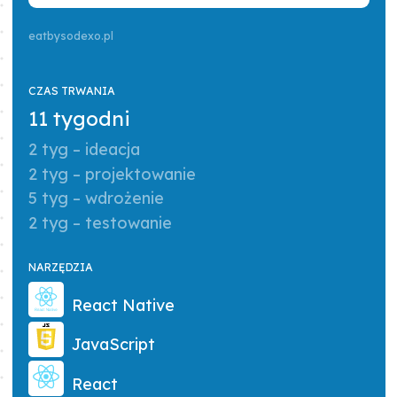
eatbysodexo.pl
CZAS TRWANIA
11 tygodni
2 tyg – ideacja
2 tyg – projektowanie
5 tyg – wdrożenie
2 tyg – testowanie
NARZĘDZIA
React Native
JavaScript
React