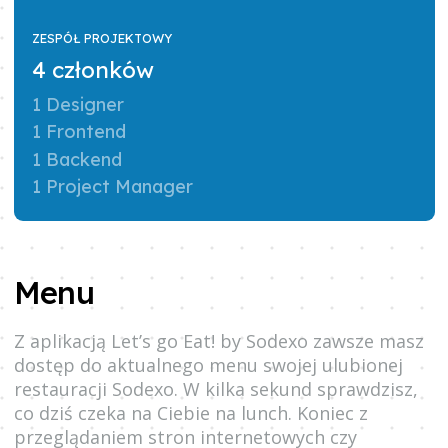
ZESPÓŁ PROJEKTOWY
4 członków
1 Designer
1 Frontend
1 Backend
1 Project Manager
Menu
Z aplikacją Let’s go Eat! by Sodexo zawsze masz
dostęp do aktualnego menu swojej ulubionej
restauracji Sodexo. W kilka sekund sprawdzisz,
co dziś czeka na Ciebie na lunch. Koniec z
przeglądaniem stron internetowych czy